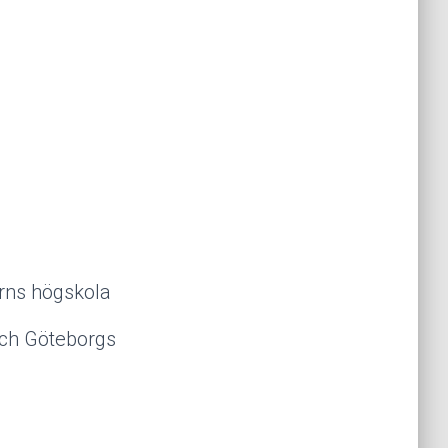
törns högskola
 och Göteborgs