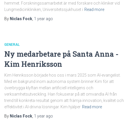
hemmet. Forskningssamarbetet är med forskare och kliniker vid
Lungmedicinkliniken, Universitetssjukhuset i
Read more
By
Niclas Fock
,
1 year
ago
GENERAL
Ny medarbetare på Santa Anna -
Kim Henriksson
Kim Henriksson började hos oss i mars 2025 som AI-evangelist.
Med en bakgrund inom autonoma system brinner Kim för att
överbrygga klyftan mellan artificiell intelligens och
verksamhetsutveckling. Han fokuserar på att omvandla AI från
trend till konkreta resultat genom att främja innovation, kvalitet och
effektivitet i AI-drivna lösningar. Kim hjälper
Read more
By
Niclas Fock
,
1 year
ago