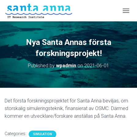
T
O
G
G
L
Nya Santa Annas första
E
N
forskningsprojekt!
A
V
Published by
wpadmin
on
2021-06-01
I
G
A
T
I
O
Det första forskningsprojektet för Santa Anna beviljas, om
N
storskalig simuleringsteknik, finansierat av OSMC. Därmed
kommer en utvecklare/forskare anställas på Santa Anna.
Categories:
SIMULATION